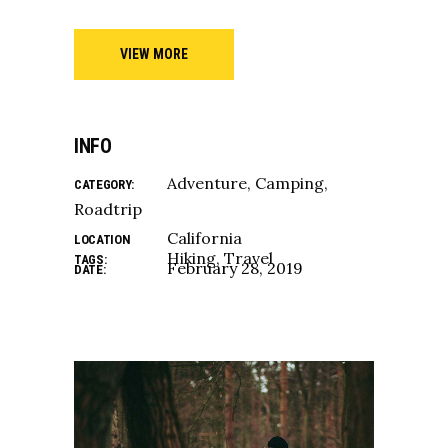
VIEW MORE
INFO
Adventure
Camping
CATEGORY:
Roadtrip
California
LOCATION
Hiking
Travel
TAGS:
February 28, 2019
DATE: